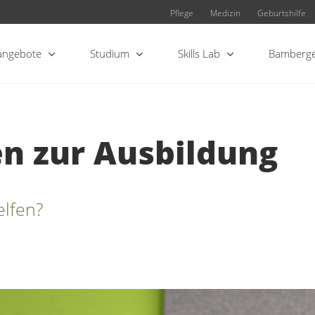
Pflege
Medizin
Geburtshilfe
angebote
Studium
Skills Lab
Bamberge
en zur Ausbildung
elfen?