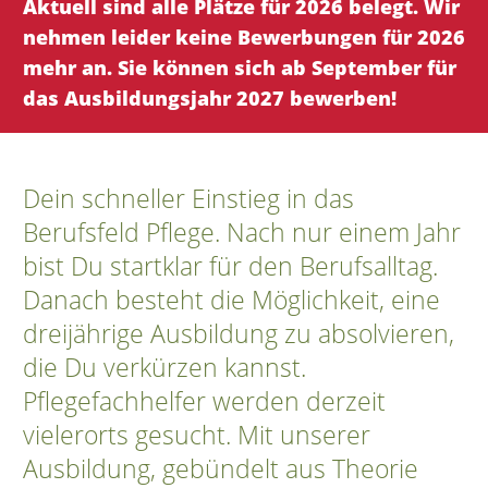
Aktuell sind alle Plätze für 2026 belegt. Wir
nehmen leider keine Bewerbungen für 2026
mehr an. Sie können sich ab September für
das Ausbildungsjahr 2027 bewerben!
Dein schneller Einstieg in das
Berufsfeld Pflege. Nach nur einem Jahr
bist Du startklar für den Berufsalltag.
Danach besteht die Möglichkeit, eine
dreijährige Ausbildung zu absolvieren,
die Du verkürzen kannst.
Pflegefachhelfer werden derzeit
vielerorts gesucht. Mit unserer
Ausbildung, gebündelt aus Theorie