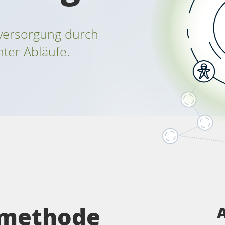
nversorgung durch
nter Abläufe.
smethode