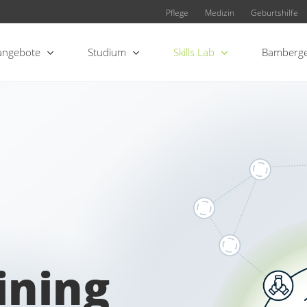
Pflege
Medizin
Geburtshilfe
angebote
Studium
Skills Lab
Bamberge
aining