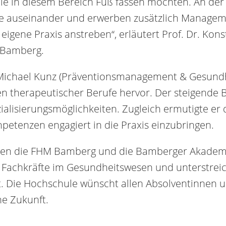
 die in diesem Bereich Fuß fassen möchten. An der
apie auseinander und erwerben zusätzlich Manag
e eigene Praxis anstreben“, erläutert Prof. Dr. Kon
M Bamberg.
. Michael Kunz (Präventionsmanagement & Gesundh
 therapeutischer Berufe hervor. Der steigende Be
ezialisierungsmöglichkeiten. Zugleich ermutigte e
etenzen engagiert in die Praxis einzubringen.
zen die FHM Bamberg und die Bamberger Akademie
er Fachkräfte im Gesundheitswesen und unterstre
t. Die Hochschule wünscht allen Absolventinnen 
he Zukunft.