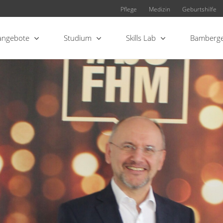
Pflege
Medizin
Geburtshilfe
angebote
Studium
Skills Lab
Bamberge