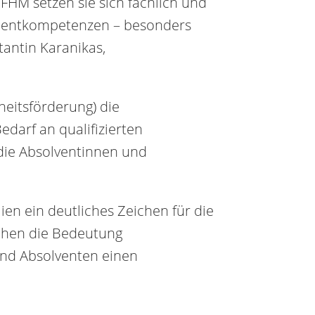
 FHM setzen sie sich fachlich und
ementkompetenzen – besonders
stantin Karanikas,
eitsförderung) die
darf an qualifizierten
r die Absolventinnen und
n ein deutliches Zeichen für die
ichen die Bedeutung
und Absolventen einen